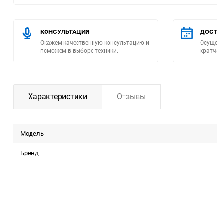
Помпы
КОНСУЛЬТАЦИЯ
ДОСТ
Пневматический
Окажем качественную консультацию и
Осуще
поможем в выборе техники.
кратч
инструмент
Плитка
Характеристики
Отзывы
Насосы бытовые
Компрессоры
Модель
Климатическая техника
Бренд
Измерительный
инструмент
Измерительное
оборудование