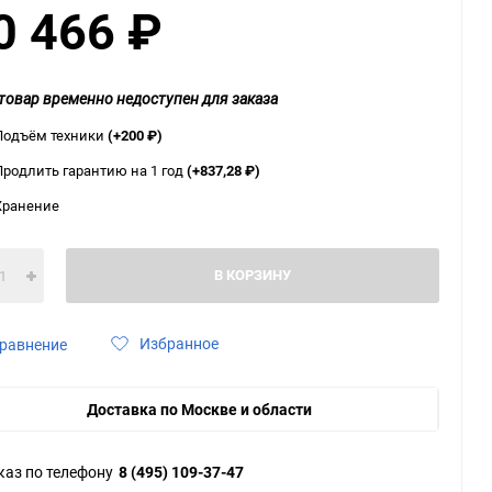
0 466
₽
ю
ю
ю
товар временно недоступен для заказа
Подъём техники
(+200
₽
)
Продлить гарантию на 1 год
(+837,28
₽
)
Хранение
В КОРЗИНУ
Избранное
равнение
Доставка по Москве и области
каз по телефону
8 (495) 109-37-47