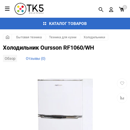
0
КАТАЛОГ ТОВАРОВ
Бытовая техника
Техника для кухни
Холодильники
Холодильник Oursson RF1060/WH
Обзор
Отзывы (0)
Добав
в
избра
Добав
к
сравн