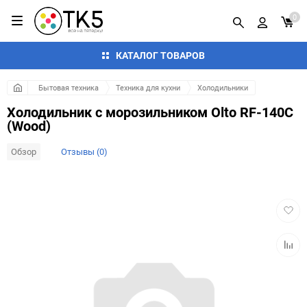
0
КАТАЛОГ ТОВАРОВ
Бытовая техника
Техника для кухни
Холодильники
Холодильник с морозильником Olto RF-140C
(Wood)
Обзор
Отзывы (0)
Добав
в
избра
Добав
к
сравн