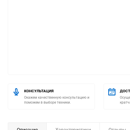
Помпы
Пневматический
инструмент
Плитка
Насосы бытовые
Компрессоры
Климатическая техника
КОНСУЛЬТАЦИЯ
ДОСТ
Окажем качественную консультацию и
Осуще
Измерительный
поможем в выборе техники.
кратч
инструмент
Измерительное
оборудование
Описание
Характеристики
Отзывы