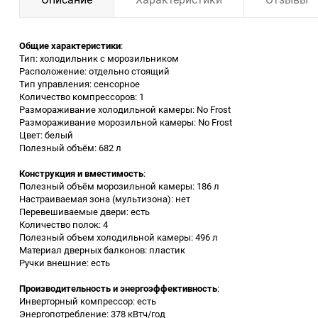
Заточные станки (точила)
Общие характеристики
:
Тип: холодильник с морозильником
Дровоколы
Расположение: отдельно стоящий
Тип управления: сенсорное
Количество компрессоров: 1
Грузоподъемное
Размораживание холодильной камеры: No Frost
оборудование
Размораживание морозильной камеры: No Frost
Цвет: белый
Гидроаккумуляторы и
Полезный объём: 682 л
расширительные баки
Конструкция и вместимость
:
Полезный объём морозильной камеры: 186 л
Вытяжная вентиляция
Настраиваемая зона (мультизона): нет
Перевешиваемые двери: есть
Количество полок: 4
Вибротехника
Полезный объем холодильной камеры: 496 л
Материал дверных балконов: пластик
Ручки внешние: есть
Бетономешалки
Производительность и энергоэффективность
:
Бензоинструмент
Инверторный компрессор: есть
Энергопотребление: 378 кВтч/год