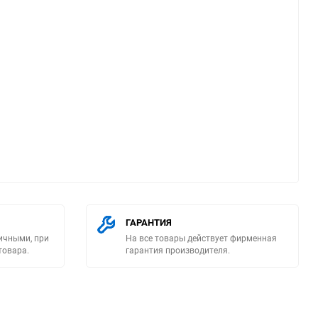
ю
ГАРАНТИЯ
ичными, при
На все товары действует фирменная
товара.
гарантия производителя.