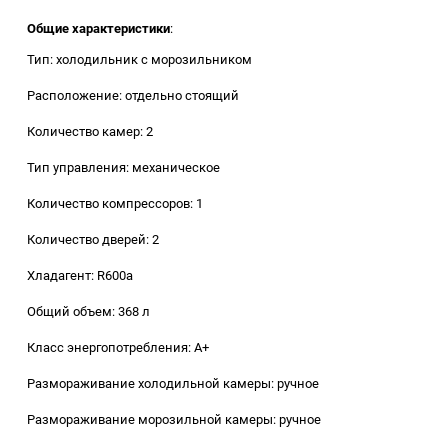
Общие характеристики
:
Заточные станки (точила)
Тип: холодильник с морозильником
Дровоколы
Расположение: отдельно стоящий
Количество камер: 2
Грузоподъемное
оборудование
Тип управления: механическое
Количество компрессоров: 1
Гидроаккумуляторы и
расширительные баки
Количество дверей: 2
Вытяжная вентиляция
Хладагент: R600a
Общий объем: 368 л
Вибротехника
Класс энергопотребления: A+
Бетономешалки
Размораживание холодильной камеры: ручное
Размораживание морозильной камеры: ручное
Бензоинструмент