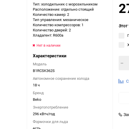
2
Тип: холодильник с морозильником
Выберите категори
Расположение: отдельно стоящий
Количество камер: 2
Выберите категори
Тип управления: механическое
Выберите категори
Количество компрессоров: 1
Этот 
Количество дверей: 2
Хладагент: R600a
Нет в наличии
Характеристики
Модель
B1RCSK362S
Автономное сохранение холода
С
18 ч
Бренд
Beko
Энергопотребление
296 кВтч/год
За
Формочки для льда
есть