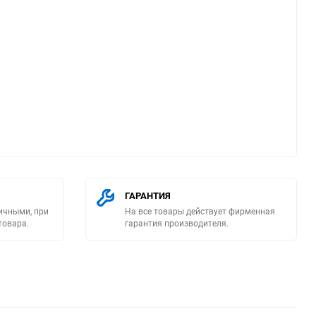
ю
ГАРАНТИЯ
ичными, при
На все товары действует фирменная
товара.
гарантия производителя.