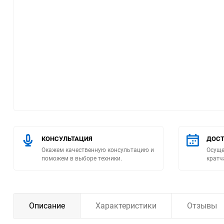
Помпы
Пневматический
инструмент
Плитка
Насосы бытовые
Компрессоры
КОНСУЛЬТАЦИЯ
ДОСТ
Окажем качественную консультацию и
Осуще
Климатическая техника
поможем в выборе техники.
кратч
Измерительный
инструмент
Описание
Характеристики
Отзывы
Измерительное
оборудование