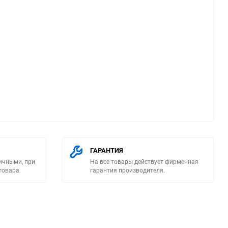
ю
ГАРАНТИЯ
ичными, при
На все товары действует фирменная
товара.
гарантия производителя.