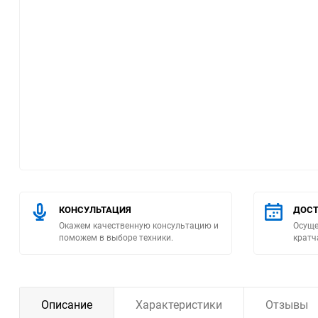
Помпы
Пневматический
инструмент
Плитка
Насосы бытовые
Компрессоры
КОНСУЛЬТАЦИЯ
ДОСТ
Климатическая техника
Окажем качественную консультацию и
Осуще
поможем в выборе техники.
кратч
Измерительный
инструмент
Измерительное
Описание
Характеристики
Отзывы
оборудование