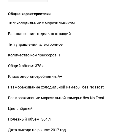
Заточные станки (точила)
Общие характеристики
:
Тип: холодильник с морозильником
Дровоколы
Расположение: отдельно стоящий
Грузоподъемное
Тип управления: электронное
оборудование
Количество компрессоров: 1
Гидроаккумуляторы и
Общий объем: 378 л
расширительные баки
Класс энергопотребления: A+
Вытяжная вентиляция
Размораживание холодильной камеры: без No Frost
Вибротехника
Размораживание морозильной камеры: без No Frost
Цвет: чёрный
Бетономешалки
Полезный объём: 364 л
Бензоинструмент
Дата выхода на рынок: 2017 год