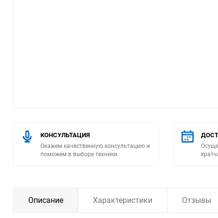
Помпы
Пневматический
инструмент
Плитка
Насосы бытовые
Компрессоры
КОНСУЛЬТАЦИЯ
ДОСТ
Окажем качественную консультацию и
Осуще
Климатическая техника
поможем в выборе техники.
кратч
Измерительный
инструмент
Описание
Характеристики
Отзывы
Измерительное
оборудование