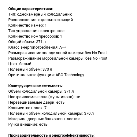
Общие характеристики
:
Заточные станки (точила)
Тип: однокамерный холодильник
Расположение: отдельно стоящий
Количество камер: 1
Дровоколы
Тип управления: электронное
Количество компрессоров: 1
Общий объем: 371 л
Грузоподъемное
Класс энергопотребления: A++
оборудование
Размораживание холодильной камеры: без No Frost
Размораживание морозильной камеры: без No Frost
Гидроаккумуляторы и
Цвет: белый
расширительные баки
Полезный объём: 370 л
Оригинальные функции: ABG Technology
Вытяжная вентиляция
Конструкция и вместимость
:
Объем холодильной камеры: 371 л
Настраиваемая зона (мультизона): нет
Вибротехника
Перевешиваемые двери: есть
Количество полок: 7
Полезный объем холодильной камеры: 370 л
Бетономешалки
Материал дверных балконов: пластик
Ручки внешние: есть
Бензоинструмент
Производительность и энергоэффективность
: