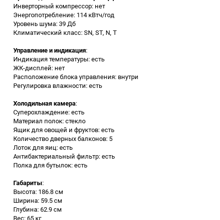
Инверторный компрессор: нет
Аккумуляторный
Энергопотребление: 114 кВтч/год
инструмент
Уровень шума: 39 Дб
Климатический класс: SN, ST, N, T
Управление и индикация
:
Индикация температуры: есть
ЖК-дисплей: нет
Расположение блока управления: внутри
Регулировка влажности: есть
Холодильная камера
:
Суперохлаждение: есть
Материал полок: стекло
Ящик для овощей и фруктов: есть
Количество дверных балконов: 5
Лоток для яиц: есть
Антибактериальный фильтр: есть
Полка для бутылок: есть
Габариты
:
Высота: 186.8 см
Ширина: 59.5 см
Глубина: 62.9 см
Вес: 65 кг