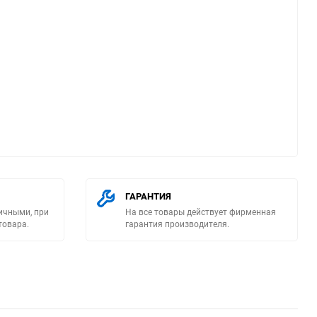
ю
ГАРАНТИЯ
ичными, при
На все товары действует фирменная
товара.
гарантия производителя.