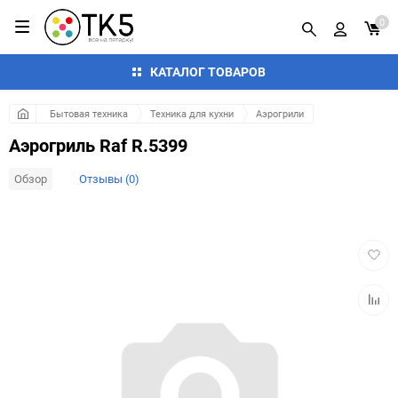
0
КАТАЛОГ ТОВАРОВ
Бытовая техника
Техника для кухни
Аэрогрили
Аэрогриль Raf R.5399
Обзор
Отзывы (0)
Добав
в
избра
Добав
к
сравн