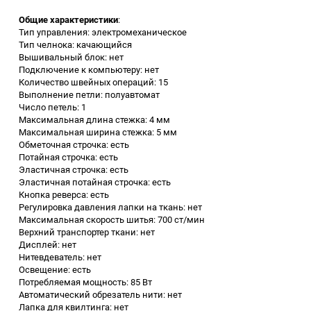
Общие характеристики
:
Заточные станки (точила)
Тип управления: электромеханическое
Тип челнока: качающийся
Вышивальный блок: нет
Дровоколы
Подключение к компьютеру: нет
Количество швейных операций: 15
Выполнение петли: полуавтомат
Грузоподъемное
Число петель: 1
оборудование
Максимальная длина стежка: 4 мм
Максимальная ширина стежка: 5 мм
Гидроаккумуляторы и
Обметочная строчка: есть
расширительные баки
Потайная строчка: есть
Эластичная строчка: есть
Эластичная потайная строчка: есть
Вытяжная вентиляция
Кнопка реверса: есть
Регулировка давления лапки на ткань: нет
Максимальная скорость шитья: 700 ст/мин
Вибротехника
Верхний транспортер ткани: нет
Дисплей: нет
Нитевдеватель: нет
Бетономешалки
Освещение: есть
Потребляемая мощность: 85 Вт
Бензоинструмент
Автоматический обрезатель нити: нет
Лапка для квилтинга: нет