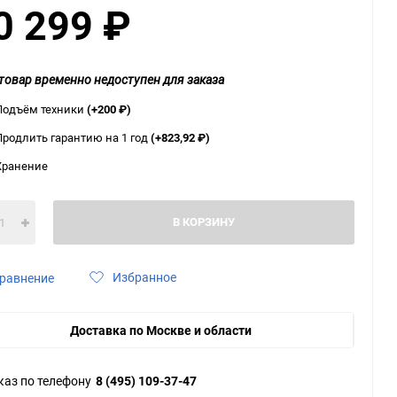
0 299
₽
ю
ю
ю
товар временно недоступен для заказа
Подъём техники
(+200
₽
)
Продлить гарантию на 1 год
(+823,92
₽
)
Хранение
В КОРЗИНУ
Избранное
равнение
Доставка по Москве и области
каз по телефону
8 (495) 109-37-47