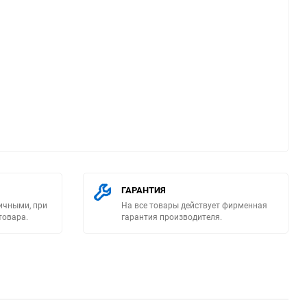
ю
ГАРАНТИЯ
ичными, при
На все товары действует фирменная
товара.
гарантия производителя.