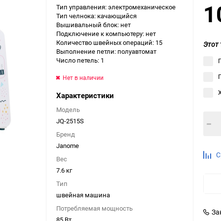
1
Тип управления: электромеханическое
Выберите категори
Тип челнока: качающийся
Вышивальный блок: нет
Выберите категори
Подключение к компьютеру: нет
Выберите категори
Количество швейных операций: 15
Этот 
Выполнение петли: полуавтомат
Число петель: 1
Нет в наличии
Характеристики
Модель
JQ-2515S
Бренд
Janome
С
Вес
7.6 кг
Тип
швейная машина
Потребляемая мощность
За
85 Вт