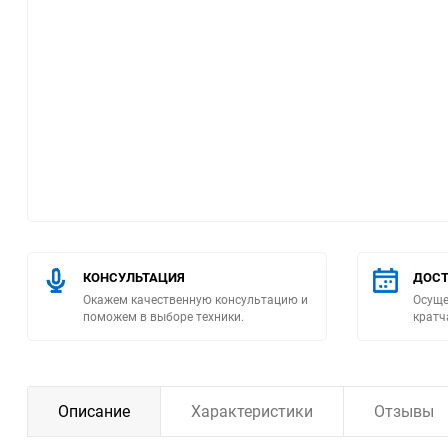
Помпы
Пневматический
инструмент
Плитка
Насосы бытовые
Компрессоры
КОНСУЛЬТАЦИЯ
ДОСТ
Окажем качественную консультацию и
Осуще
Климатическая техника
поможем в выборе техники.
кратч
Измерительный
инструмент
Описание
Характеристики
Отзывы
Измерительное
оборудование