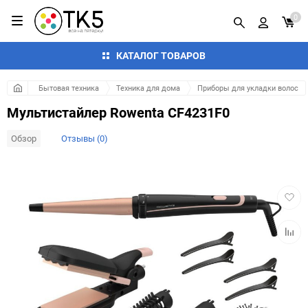
0
КАТАЛОГ ТОВАРОВ
Бытовая техника
Техника для дома
Приборы для укладки волос
Мультистайлер Rowenta CF4231F0
Обзор
Отзывы (0)
Добав
в
избра
Добав
к
сравн