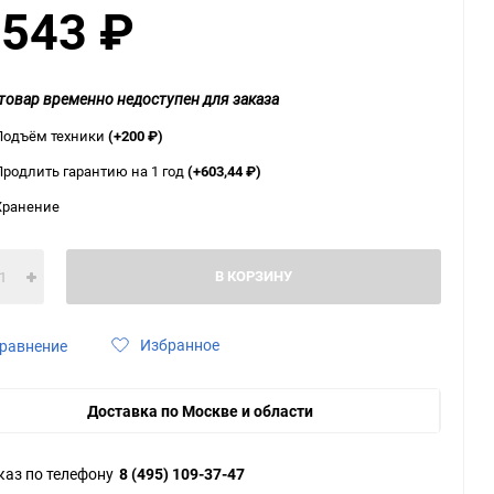
 543
₽
ю
ю
ю
товар временно недоступен для заказа
Подъём техники
(+200
₽
)
Продлить гарантию на 1 год
(+603,44
₽
)
Хранение
В КОРЗИНУ
Избранное
равнение
Доставка по Москве и области
каз по телефону
8 (495) 109-37-47