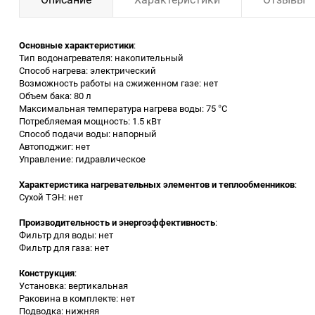
Заточные станки (точила)
Основные характеристики
:
Тип водонагревателя: накопительный
Дровоколы
Способ нагрева: электрический
Возможность работы на сжиженном газе: нет
Объем бака: 80 л
Грузоподъемное
Максимальная температура нагрева воды: 75 °С
оборудование
Потребляемая мощность: 1.5 кВт
Способ подачи воды: напорный
Гидроаккумуляторы и
Автоподжиг: нет
расширительные баки
Управление: гидравлическое
Характеристика нагревательных элементов и теплообменников
:
Вытяжная вентиляция
Сухой ТЭН: нет
Производительность и энергоэффективность
:
Вибротехника
Фильтр для воды: нет
Фильтр для газа: нет
Бетономешалки
Конструкция
:
Установка: вертикальная
Бензоинструмент
Раковина в комплекте: нет
Подводка: нижняя