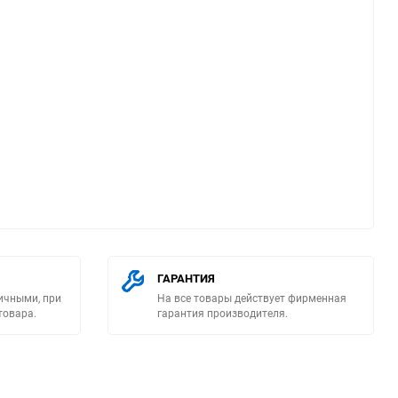
ю
ГАРАНТИЯ
ичными, при
На все товары действует фирменная
товара.
гарантия производителя.