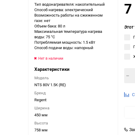
7
Тип водонагревателя: накопительный
Выберите категори
Способ нагрева: электрический
Возможность работы на сжиженном
Выберите категори
газе: нет
Выберите категори
Объем бака: 80 л
Этот 
Максимальная температура нагрева
воды: 75 °С
Потребляемая мощность: 1.5 кВт
Способ подачи воды: напорный
Нет в наличии
Характеристики
Модель
NTS 80V 1.5K (RE)
Бренд
С
Regent
Ширина
450 мм
Высота
За
758 мм